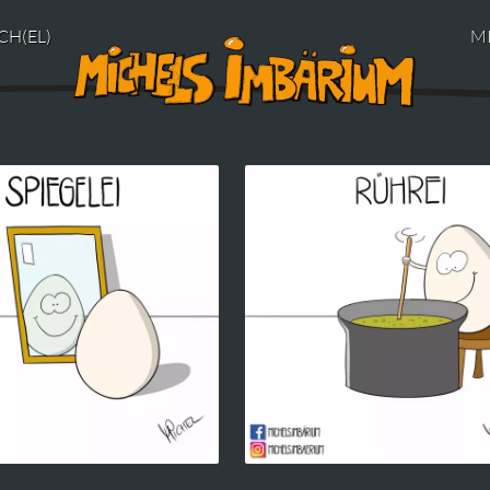
CH(EL)
M